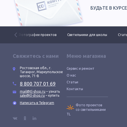
БУДЬТЕ В КУРС
 ДКУ
Фотографии проектов
Светильники для школы
Стать
Свяжитесь с нами
Меню магазина
Ростовская обл., г.
Сервис и ремонт
Таганрог, Мариупольское
О нас
шоссе, 71-В
Статьи
8 800 707 01 69
Контакты
mail@tl-shop.ru
– узнать
sale@tl-shop.ru
– купить
Написать в Telegram
Фото проектов
со светильниками
TL