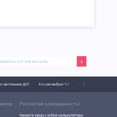
 светильники ДСП
Кто уже выбрал TL?
Новинки 2025 года
ников
Рассчитай освещенность!
Начните заказ с online-калькулятора