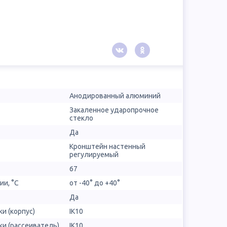
Анодированный алюминий
Закаленное ударопрочное
стекло
Да
Кронштейн настенный
регулируемый
67
ии, °С
от -40° до +40°
Да
и (корпус)
IK10
и (рассеиватель)
IK10