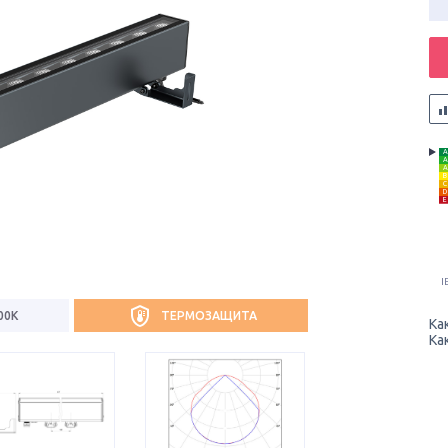
A
A
A
B
C
D
E
I
00К
ТЕРМОЗАЩИТА
Ка
Ка