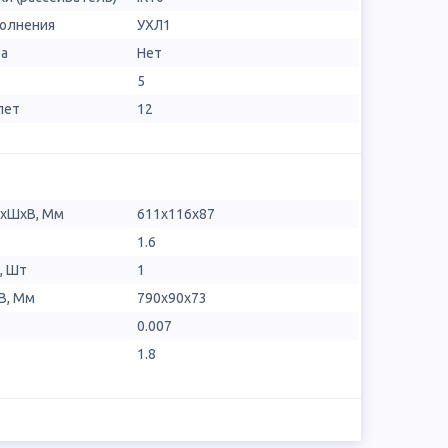
полнения
УХЛ1
ра
Нет
5
лет
12
ДхШхВ, Мм
611х116х87
1.6
, Шт
1
В, Мм
790x90x73
0.007
1.8