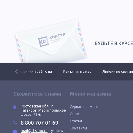
БУДЬТЕ В КУРС
л TL?
Новинки 2025 года
Как купить у нас
Линейные светил
Свяжитесь с нами
Меню магазина
Ростовская обл., г.
Сервис и ремонт
Таганрог, Мариупольское
О нас
шоссе, 71-В
Статьи
8 800 707 01 69
Контакты
mail@tl-shop.ru
– узнать