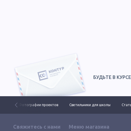
БУДЬТЕ В КУРС
 ДКУ
Фотографии проектов
Светильники для школы
Стать
Свяжитесь с нами
Меню магазина