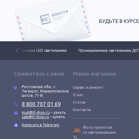
БУДЬТЕ В КУРС
 свет
Уличные LED светильники
Промышленные светильники ДС
Свяжитесь с нами
Меню магазина
Ростовская обл., г.
Сервис и ремонт
Таганрог, Мариупольское
О нас
шоссе, 71-В
Статьи
8 800 707 01 69
Контакты
mail@tl-shop.ru
– узнать
sale@tl-shop.ru
– купить
Написать в Telegram
Фото проектов
со светильниками
TL