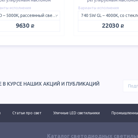
регулируемым наклоном
регулируемым наклоно
анты исполнения
Варианты исполнения
5K D – 5000K, рассеянный свет 120°
руб.
руб.
9630
22030
Е В КУРСЕ НАШИХ АКЦИЙ И ПУБЛИКАЦИЙ
ы
Статьи про свет
Уличные LED светильники
Промышленные
Каталог светодиодных светиль