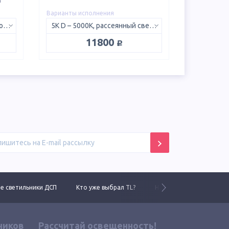
м
Варианты исполнения
740 SW GL – 4000K, со стеклом 150х50°
5K D – 5000K, рассеянный свет 120°
руб.
11800
 светильники ДСП
Кто уже выбрал TL?
Новинки 2025 года
ников
Рассчитай освещенность!