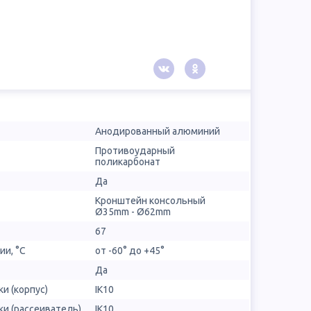
Анодированный алюминий
Противоударный
поликарбонат
Да
Кронштейн консольный
Ø35mm - Ø62mm
67
ии, °С
от -60° до +45°
Да
и (корпус)
IK10
и (рассеиватель)
IK10