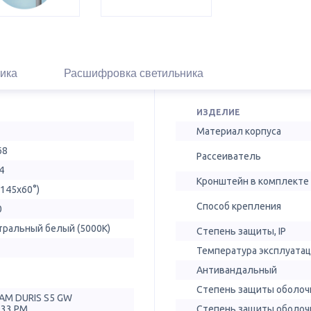
ика
Расшифровка светильника
ИЗДЕЛИЕ
Материал корпуса
68
Рассеиватель
4
Кронштейн в комплекте
(145х60°)
Способ крепления
0
тральный белый (5000К)
Степень защиты, IP
Температура эксплуатац
Антивандальный
Степень защиты оболочк
AM DURIS S5 GW
T33.PM
Степень защиты оболочк