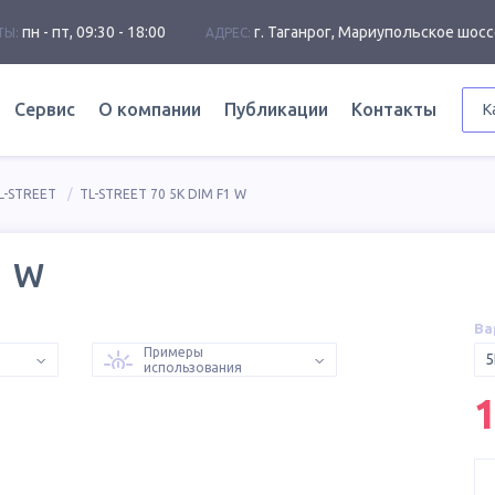
пн - пт, 09:30 - 18:00
г. Таганрог, Мариупольское шосс
ТЫ:
АДРЕС:
Сервис
О компании
Публикации
Контакты
К
L-STREET
TL-STREET 70 5K DIM F1 W
1 W
Ва
Примеры
5
использования