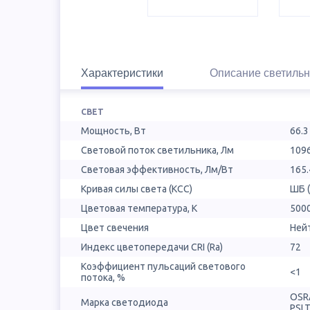
Характеристики
Описание светильн
СВЕТ
Мощность, Вт
66.3
Световой поток светильника, Лм
109
Световая эффективность, Лм/Вт
165.
Кривая силы света (КСС)
ШБ 
Цветовая температура, К
500
Цвет свечения
Ней
Индекс цветопередачи CRI (Ra)
72
Коэффициент пульсаций светового
<1
потока, %
OSR
Марка светодиода
PSL