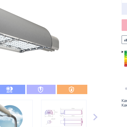
A
A
A
B
C
D
E
I
Ка
Ка