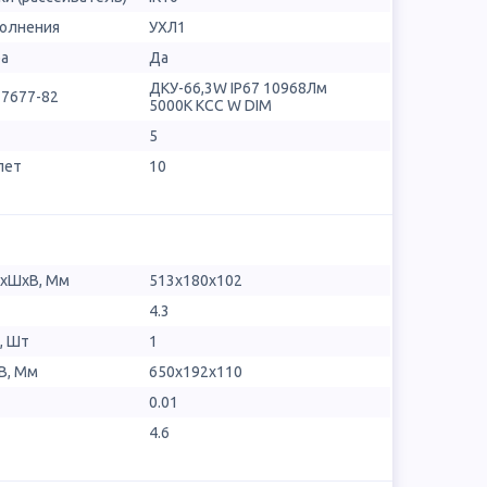
полнения
УХЛ1
ра
Да
ДКУ-66,3W IP67 10968Лм
17677-82
5000К КСС W DIM
5
лет
10
ДхШхВ, Мм
513x180x102
4.3
, Шт
1
В, Мм
650x192x110
0.01
4.6