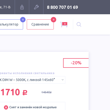
8 800 707 01 69
е, 71-В
0
0
0
алькулятор
Сравнение
-20%
рианты исполнения светильника
K DIM W – 5000K, с линзой 145x60°
руб.
11710
14640
руб.
Снят и заменён новой моделью