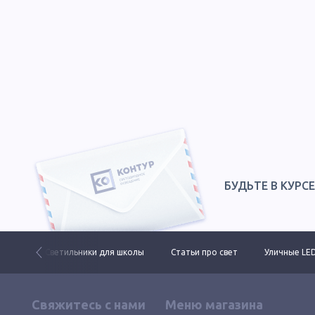
БУДЬТЕ В КУРС
ктов
Светильники для школы
Статьи про свет
Уличные LE
Свяжитесь с нами
Меню магазина