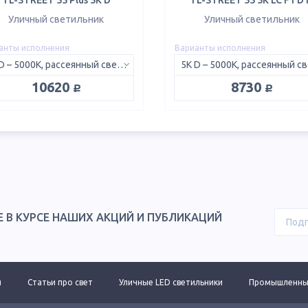
TL-STREET 55 Plus 5K D
TL-STREET 55 5K LC F1 D 
Уличный светильник
Уличный светильник
анты исполнения
Варианты исполнения
5K D – 5000K, рассеянный свет 120°
руб.
руб.
10620
8730
Е В КУРСЕ НАШИХ АКЦИЙ И ПУБЛИКАЦИЙ
ы
Статьи про свет
Уличные LED светильники
Промышленные