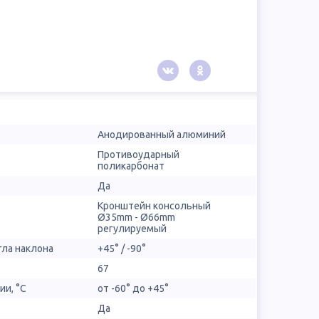
Анодированный алюминий
Противоударный
поликарбонат
Да
Кронштейн консольный
Ø35mm - Ø66mm
регулируемый
гла наклона
+45° / -90°
67
ии, °С
от -60° до +45°
Да