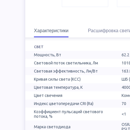
Характеристики
Расшифровка свет
СВЕТ
Мощность, Вт
62.2
Световой поток светильника, Лм
101
Световая эффективность, Лм/Вт
163.
Кривая силы света (КСС)
ШБ 
Цветовая температура, К
400
Цвет свечения
Ком
Индекс цветопередачи CRI (Ra)
70
Коэффициент пульсаций светового
<1
потока, %
OSR
Марка светодиода
PSL