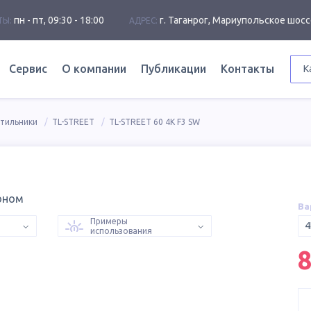
пн - пт, 09:30 - 18:00
г. Таганрог, Мариупольское шосс
ТЫ:
АДРЕС:
Сервис
О компании
Публикации
Контакты
К
етильники
TL-STREET
TL-STREET 60 4K F3 SW
оном
Ва
Примеры
4
использования