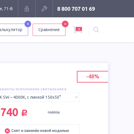
8 800 707 01 69
е, 71-В
0
0
0
алькулятор
Сравнение
-48%
рианты исполнения светильника
K SW – 4000K, с линзой 150х50°
руб.
8740
16800
руб.
Снят и заменён новой моделью