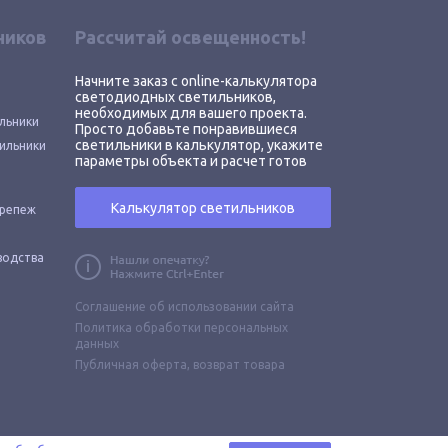
ников
Рассчитай освещенность!
Начните заказ с online-калькулятора
светодиодных светильников,
необходимых для вашего проекта.
льники
Просто добавьте понравившиеся
светильники в калькулятор, укажите
ильники
параметры объекта и расчет готов
Калькулятор светильников
крепеж
водства
Соглашение об использовании сайта
Политика обработки персональных
данных
Публичная оферта,
возврат товара