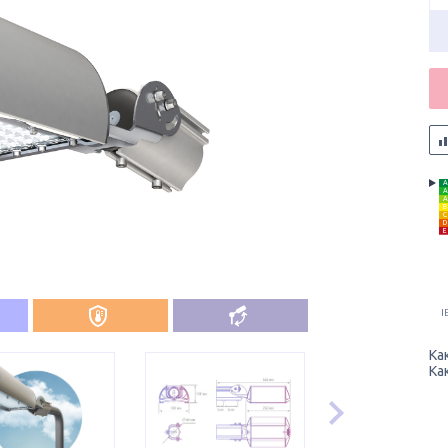
A
A
A
B
C
D
E
I
Ка
Ка