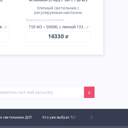
IE
ATAMAN-STREET 90-1 750 W3
Уличный светильник с
регулируемым наклоном
Варианты исполнения
5K D – 5000K, рассеянный свет 120°
750 W3 – 5000K, с линзой 133х47°
руб.
16330
 светильники ДСП
Кто уже выбрал TL?
Новинки 2025 года