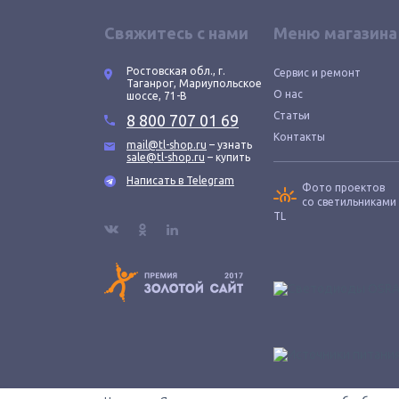
Свяжитесь с нами
Меню магазина
Ростовская обл., г.
Сервис и ремонт
Таганрог, Мариупольское
О нас
шоссе, 71-В
Статьи
8 800 707 01 69
Контакты
mail@tl-shop.ru
– узнать
sale@tl-shop.ru
– купить
Написать в Telegram
Фото проектов
со светильниками
TL