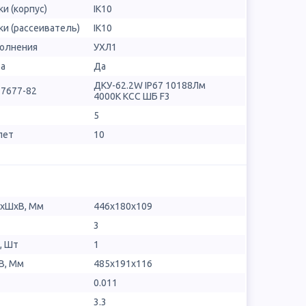
и (корпус)
IK10
и (рассеиватель)
IK10
полнения
УХЛ1
ра
Да
ДКУ-62.2W IP67 10188Лм
17677-82
4000К КСС ШБ F3
5
лет
10
ДхШхВ, Мм
446х180х109
3
, Шт
1
В, Мм
485x191x116
0.011
3.3