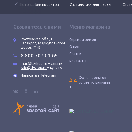
 ДКУ
Фотографии проектов
Светильники для школы
Стать
Свяжитесь с нами
Меню магазина
Ростовская обл., г.
Сервис и ремонт
Таганрог, Мариупольское
О нас
шоссе, 71-В
Статьи
8 800 707 01 69
Контакты
mail@tl-shop.ru
– узнать
sale@tl-shop.ru
– купить
Написать в Telegram
Фото проектов
со светильниками
TL