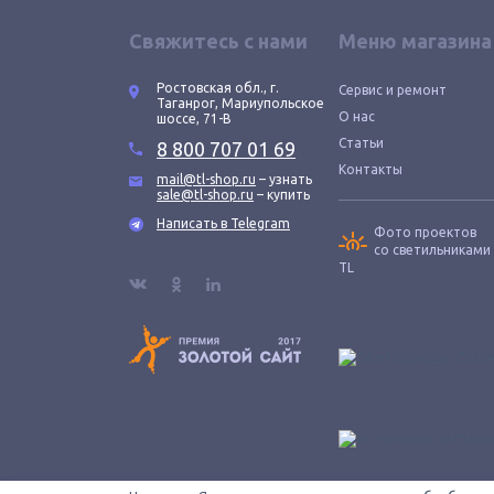
Свяжитесь с нами
Меню магазина
Ростовская обл., г.
Сервис и ремонт
Таганрог, Мариупольское
О нас
шоссе, 71-В
Статьи
8 800 707 01 69
Контакты
mail@tl-shop.ru
– узнать
sale@tl-shop.ru
– купить
Написать в Telegram
Фото проектов
со светильниками
TL