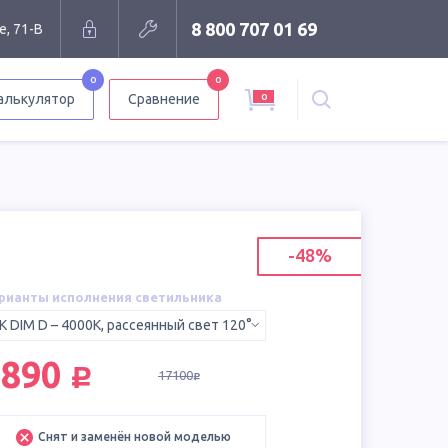
8 800 707 01 69
е, 71-В
0
0
0
алькулятор
Сравнение
-48%
рианты исполнения светильника
K DIM D – 4000K, рассеянный свет 120°
руб.
8890
17100
руб.
Снят и заменён новой моделью