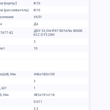
и (корпус)
IK10
и (рассеиватель)
IK10
полнения
УХЛ1
ра
Да
ДКУ-53,3W IP67 8016Лм 4000К
17677-82
КСС D F3 DIM
5
лет
10
ДхШхВ, Мм
446х180х109
3
, Шт
1
В, Мм
485x191x116
0.011
3.3