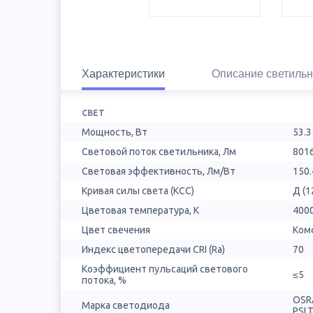
Характеристики
Описание светильн
СВЕТ
Мощность, Вт
53.3
Световой поток светильника, Лм
801
Световая эффективность, Лм/Вт
150.
Кривая силы света (КСС)
Д (1
Цветовая температура, К
400
Цвет свечения
Ком
Индекс цветопередачи CRI (Ra)
70
Коэффициент пульсаций светового
≤5
потока, %
OSR
Марка светодиода
PSL