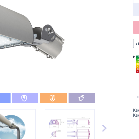
A
A
A
B
C
D
E
I
Ка
Ка