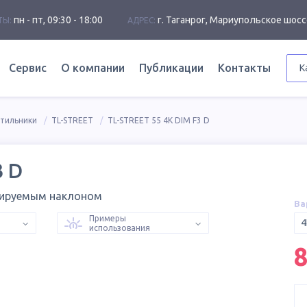
пн - пт, 09:30 - 18:00
г. Таганрог, Мариупольское шосс
ТЫ:
АДРЕС:
Сервис
О компании
Публикации
Контакты
К
етильники
TL-STREET
TL-STREET 55 4K DIM F3 D
3 D
лируемым наклоном
Ва
Примеры
4
использования