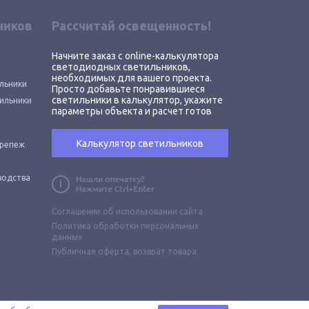
ников
Рассчитай освещенность!
Начните заказ с online-калькулятора
светодиодных светильников,
необходимых для вашего проекта.
льники
Просто добавьте понравившиеся
светильники в калькулятор, укажите
ильники
параметры объекта и расчет готов
Калькулятор светильников
крепеж
водства
Соглашение об использовании сайта
Политика обработки персональных
данных
Публичная оферта,
возврат товара