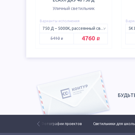
ЕСАУЛ ДКУ 40 750 Д
Уличный светильник
Варианты исполнения
Вари
750 Д – 5000K, рассеянный свет 120°
руб.
4760
руб.
5410
БУДЬТ
ьники ЕСАУЛ ДКУ
Фотографии проектов
Светильники для школ