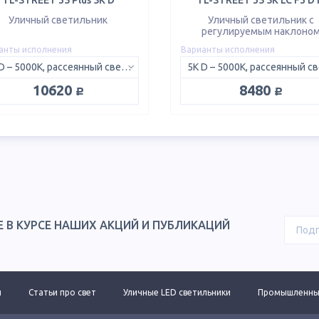
TL-STREET 35 Plus 5K D
TL-STREET 35 5K LC F3 D 
Уличный светильник
Уличный светильник с
регулируемым наклоно
анты исполнения
Варианты исполнения
5K D – 5000K, рассеянный свет 120°
руб.
руб.
10620
8480
Е В КУРСЕ НАШИХ АКЦИЙ И ПУБЛИКАЦИЙ
ы
Статьи про свет
Уличные LED светильники
Промышленные