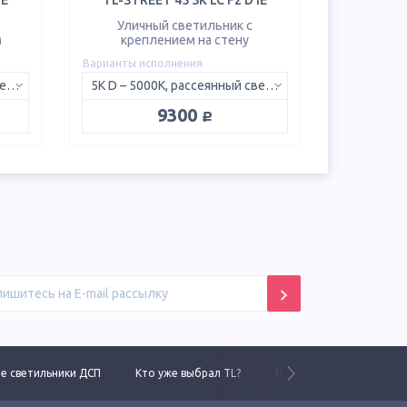
IE
TL-STREET 45 5K LC F2 D IE
Уличный светильник с
м
креплением на стену
Варианты исполнения
5K D – 5000K, рассеянный свет 120°
5K D – 5000K, рассеянный свет 120°
руб.
9300
 светильники ДСП
Кто уже выбрал TL?
Новинки 2025 года