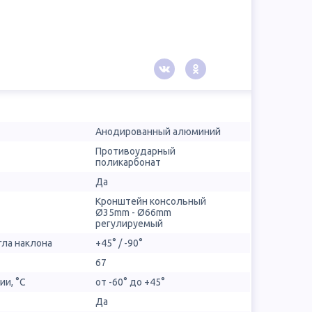
Анодированный алюминий
Противоударный
поликарбонат
Да
Кронштейн консольный
Ø35mm - Ø66mm
регулируемый
гла наклона
+45° / -90°
67
ии, °С
от -60° до +45°
Да