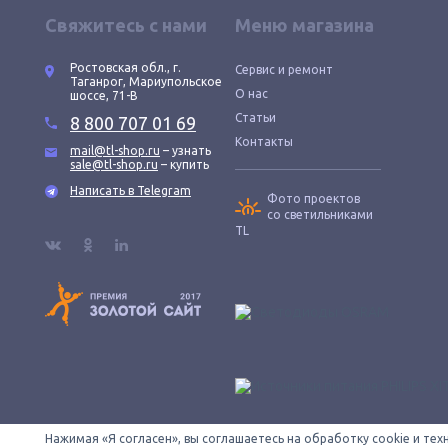
Свяжитесь с нами
Меню магазина
Ростовская обл., г.
Сервис и ремонт
Таганрог, Мариупольское
О нас
шоссе, 71-В
Статьи
8 800 707 01 69
Контакты
mail@tl-shop.ru
– узнать
sale@tl-shop.ru
– купить
Написать в Telegram
Фото проектов
со светильниками
TL
Нажимая «Я согласен», вы соглашаетесь на обработку cookie и те
Все провода зачищены © 2026 ООО «КОНТУР». TL-SHOP — официаль