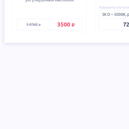
регулируемым наклоном
Варианты испол
руб.
3500
7
руб.
14760