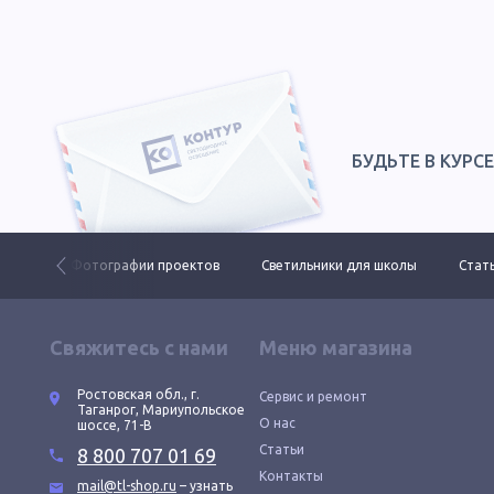
БУДЬТЕ В КУРС
 ДКУ
Фотографии проектов
Светильники для школы
Стать
Свяжитесь с нами
Меню магазина
Ростовская обл., г.
Сервис и ремонт
Таганрог, Мариупольское
О нас
шоссе, 71-В
Статьи
8 800 707 01 69
Контакты
mail@tl-shop.ru
– узнать