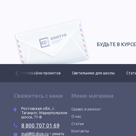
БУДЬТЕ В КУРС
 ДКУ
Фотографии проектов
Светильники для школы
Стать
Свяжитесь с нами
Меню магазина
Ростовская обл., г.
Сервис и ремонт
Таганрог, Мариупольское
О нас
шоссе, 71-В
Статьи
8 800 707 01 69
Контакты
mail@tl-shop.ru
– узнать