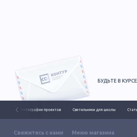
БУДЬТЕ В КУРС
 ДКУ
Фотографии проектов
Светильники для школы
Стать
Свяжитесь с нами
Меню магазина