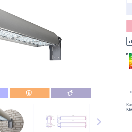
A
A
A
B
C
D
E
I
Ка
Ка