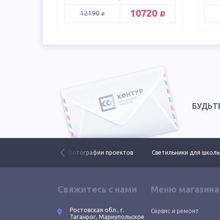
руб.
10720
руб.
12190
БУДЬТ
ьники ЕСАУЛ ДКУ
Фотографии проектов
Светильники для школ
Свяжитесь с нами
Меню магазина
Ростовская обл., г.
Сервис и ремонт
Таганрог, Мариупольское