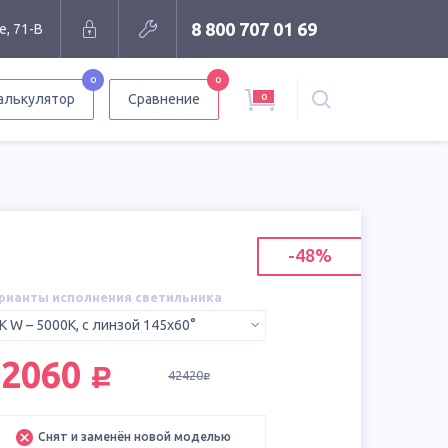
8 800 707 01 69
е, 71-В
0
0
0
алькулятор
Сравнение
-48%
рианты исполнения светильника
K W – 5000K, с линзой 145x60°
руб.
22060
42420
руб.
Снят и заменён новой моделью