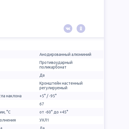
Анодированный алюминий
Противоударный
поликарбонат
Да
Кронштейн настенный
регулируемый
гла наклона
+5° / -95°
67
ии, °С
от -60° до +45°
полнения
УХЛ1
ра
Да