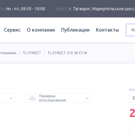
пн - пт, 09:30 - 18:00
г. Таганрог, Мариупольское шосс
ТЫ:
АДРЕС:
Сервис
О компании
Публикации
Контакты
К
етильники
TL-STREET
TL-STREET 210 5K F2 W
Ва
Примеры
5
использования