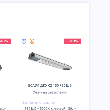
60,5
%
-
12,1
%
ЕСАУЛ ДКУ 02 150 750 ШБ
Уличный светильник
м
Варианты исполнения
5K D – 5000K, рассеянный свет 120°
750 ШБ – 5000K, с линзой 150х50°