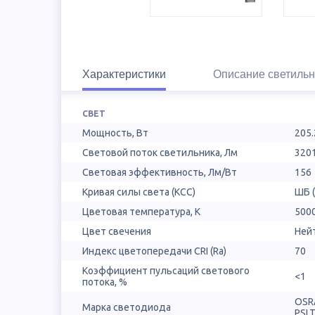
Характеристики
Описание светильн
СВЕТ
Мощность, Вт
205.
Световой поток светильника, Лм
320
Световая эффективность, Лм/Вт
156
Кривая силы света (КСС)
ШБ 
Цветовая температура, К
500
Цвет свечения
Ней
Индекс цветопередачи CRI (Ra)
70
Коэффициент пульсаций светового
<1
потока, %
OSR
Марка светодиода
PSL