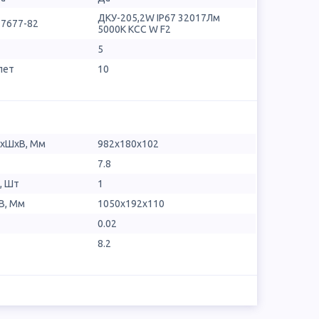
ДКУ-205,2W IP67 32017Лм
17677-82
5000К КСС W F2
5
лет
10
ДхШхВ, Мм
982x180x102
7.8
, Шт
1
В, Мм
1050x192x110
0.02
8.2