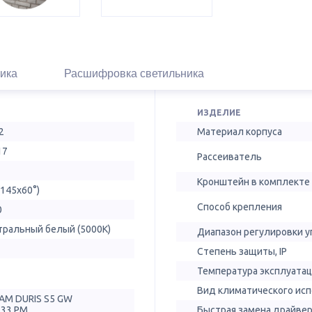
ика
Расшифровка светильника
ИЗДЕЛИЕ
2
Материал корпуса
17
Рассеиватель
Кронштейн в комплекте
(145х60°)
Способ крепления
0
тральный белый (5000К)
Диапазон регулировки у
Степень защиты, IP
Температура эксплуатац
Вид климатического ис
AM DURIS S5 GW
T33.PM
Быстрая замена драйве