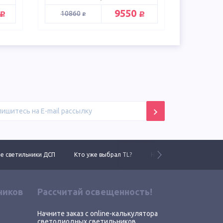
руб.
руб.
9550
руб.
10860
 светильники ДСП
Кто уже выбрал TL?
Новинки 2025 года
ников
Рассчитай освещенность!
Начните заказ с online-калькулятора
светодиодных светильников,