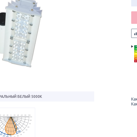
A
A
A
B
C
D
E
РАЛЬНЫЙ БЕЛЫЙ 5000К
Ка
Ка