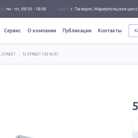
пн - пт, 09:30 - 18:00
г. Таганрог, Мариупольское шосс
ТЫ:
АДРЕС:
Сервис
О компании
Публикации
Контакты
К
L-STREET
TL-STREET 120 W (Г)