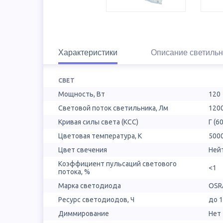
Характеристики
Описание светильн
СВЕТ
Мощность, Вт
120
Световой поток светильника, Лм
120
Кривая силы света (КСС)
Г (60
Цветовая температура, К
500
Цвет свечения
Ней
Коэффициент пульсаций светового
<1
потока, %
Марка светодиода
OSR
Ресурс светодиодов, Ч
до 
Диммирование
Нет