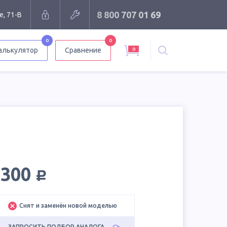
8 800 707 01 69
е, 71-В
0
0
0
алькулятор
Сравнение
руб.
5300
Снят и заменён новой моделью
ЗАПРОСИТЬ ПОДБОР АНАЛОГА