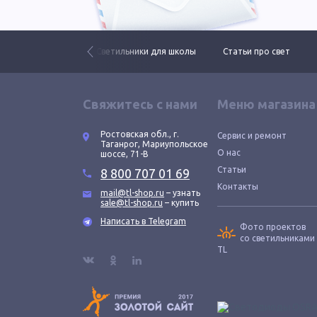
рафии проектов
Светильники для школы
Статьи про свет
Свяжитесь с нами
Меню магазина
Ростовская обл., г.
Сервис и ремонт
Таганрог, Мариупольское
О нас
шоссе, 71-В
Статьи
8 800 707 01 69
Контакты
mail@tl-shop.ru
– узнать
sale@tl-shop.ru
– купить
Написать в Telegram
Фото проектов
со светильниками
TL