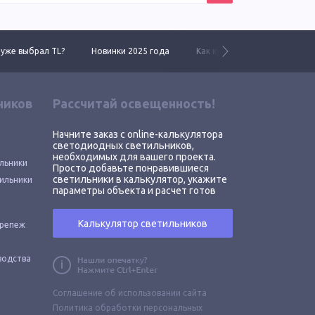
 уже выбрал TL?
Новинки 2025 года
Как купить у нас
Линей
ников
Рассчитай освещенность!
Начните заказ с online-калькулятора
светодиодных светильников,
необходимых для вашего проекта.
льники
Просто добавьте понравившиеся
светильники в калькулятор, укажите
ильники
параметры объекта и расчет готов
Калькулятор светильников
крепеж
водства
Соглашение об использовании сайта
Политика обработки персональных