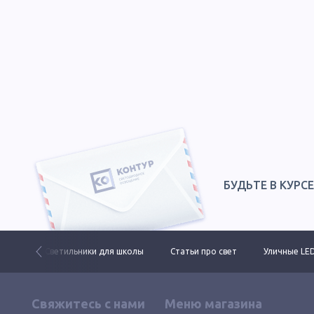
БУДЬТЕ В КУРС
ктов
Светильники для школы
Статьи про свет
Уличные LE
Свяжитесь с нами
Меню магазина