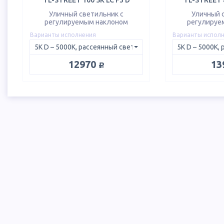
TL-STREET 100 5K LC F3 D
TL-STREET 8
Уличный светильник с
Уличный 
регулируемым наклоном
регулируе
Варианты исполнения
Варианты испол
руб.
12970
13