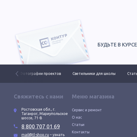
БУДЬТЕ В КУРС
 ДКУ
Фотографии проектов
Светильники для школы
Стать
Свяжитесь с нами
Меню магазина
Ростовская обл., г.
Сервис и ремонт
Таганрог, Мариупольское
О нас
шоссе, 71-В
Статьи
8 800 707 01 69
Контакты
mail@tl-shop.ru
– узнать