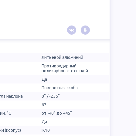
Литьевой алюминий
Противоударный
поликарбонат с сеткой
Да
Поворотная скоба
гла наклона
0° / -255°
67
ии, °С
от -40° до +45°
Да
и (корпус)
IK10