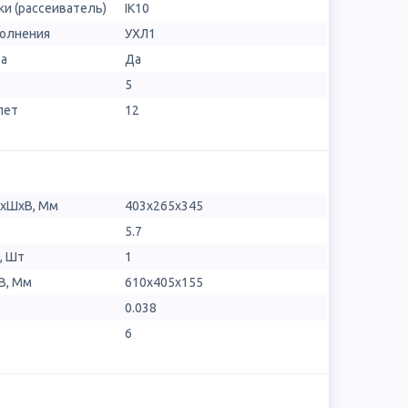
и (рассеиватель)
IK10
полнения
УХЛ1
ра
Да
5
лет
12
ДхШхВ, Мм
403х265х345
5.7
, Шт
1
В, Мм
610x405x155
0.038
6