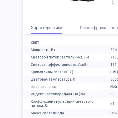
Характеристики
Расшифровка свет
СВЕТ
Мощность, Вт
204.
Световой поток светильника, Лм
310
Световая эффективность, Лм/Вт
151.
Кривая силы света (КСС)
ШБ 
Цветовая температура, К
500
Цвет свечения
Ней
Индекс цветопередачи CRI (Ra)
80
Коэффициент пульсаций светового
≤1
потока, %
Марка светодиода
OSR