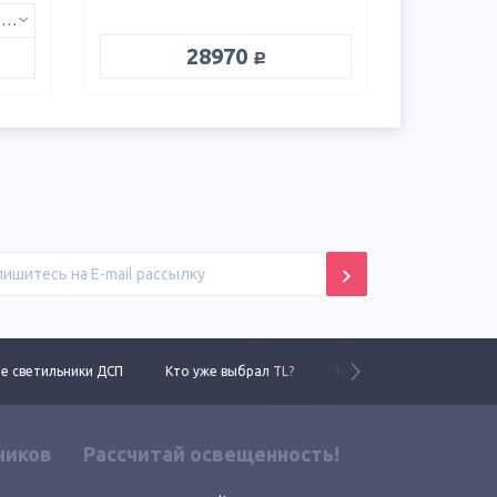
850 W – CRI 80, 5000K, линза 145x60°
руб.
28970
 светильники ДСП
Кто уже выбрал TL?
Новинки 2025 года
ников
Рассчитай освещенность!