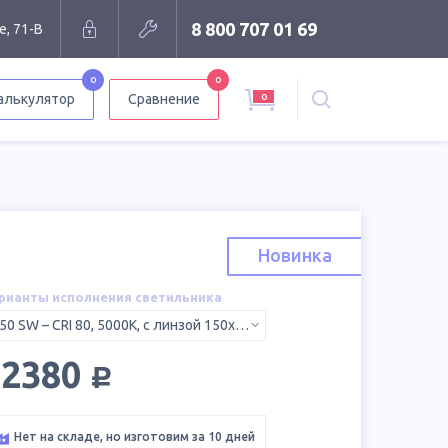
8 800 707 01 69
е, 71-В
0
0
0
алькулятор
Сравнение
Новинка
рианты исполнения светильника
850 SW – CRI 80, 5000K, с линзой 150x50°
руб.
32380
Нет на складе, но изготовим за 10 дней