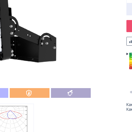
A
A
A
B
C
D
E
I
Ка
Ка