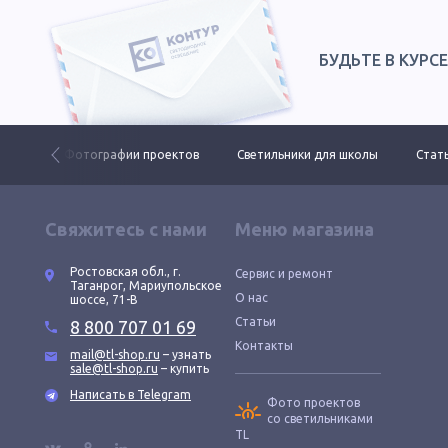
БУДЬТЕ В КУРС
 ДКУ
Фотографии проектов
Светильники для школы
Стать
Свяжитесь с нами
Меню магазина
Ростовская обл., г.
Сервис и ремонт
Таганрог, Мариупольское
О нас
шоссе, 71-В
Статьи
8 800 707 01 69
Контакты
mail@tl-shop.ru
– узнать
sale@tl-shop.ru
– купить
Написать в Telegram
Фото проектов
со светильниками
TL