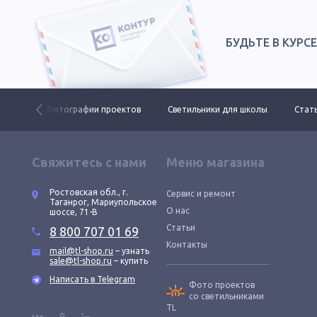
БУДЬТЕ В КУРС
 ДКУ
Фотографии проектов
Светильники для школы
Стать
Свяжитесь с нами
Меню магазина
Ростовская обл., г.
Сервис и ремонт
Таганрог, Мариупольское
О нас
шоссе, 71-В
Статьи
8 800 707 01 69
Контакты
mail@tl-shop.ru
– узнать
sale@tl-shop.ru
– купить
Написать в Telegram
Фото проектов
со светильниками
TL