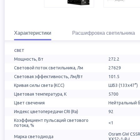
Характеристики
Расшифровка светильника
СВЕТ
Мощность, Вт
272.2
Световой поток светильника, Лм
27629
Световая эффективность, Лм/Вт
101.5
Кривая силы света (КСС)
ШБ3 (133х47°)
Цветовая температура, К
5700
Цвет свечения
Нейтральный б
Индекс цветопередачи CRI (Ra)
92
Коэффициент пульсаций светового
<1
потока, %
Osram GW CSS
Марка светодиода
XX52-1-R-L