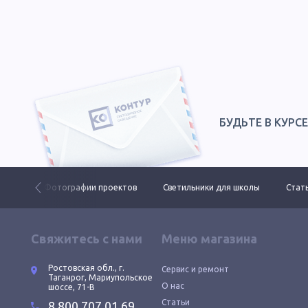
БУДЬТЕ В КУРС
 ДКУ
Фотографии проектов
Светильники для школы
Стать
Свяжитесь с нами
Меню магазина
Ростовская обл., г.
Сервис и ремонт
Таганрог, Мариупольское
О нас
шоссе, 71-В
Статьи
8 800 707 01 69