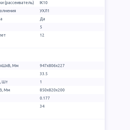
и (рассеиватель)
IK10
полнения
УХЛ1
ра
Да
5
лет
12
ДхШхВ, Мм
947х806х227
33.5
, Шт
1
В, Мм
850x820x200
0.177
34