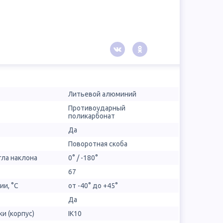
Литьевой алюминий
Противоударный
поликарбонат
Да
Поворотная скоба
гла наклона
0° / -180°
67
ии, °С
от -40° до +45°
Да
и (корпус)
IK10