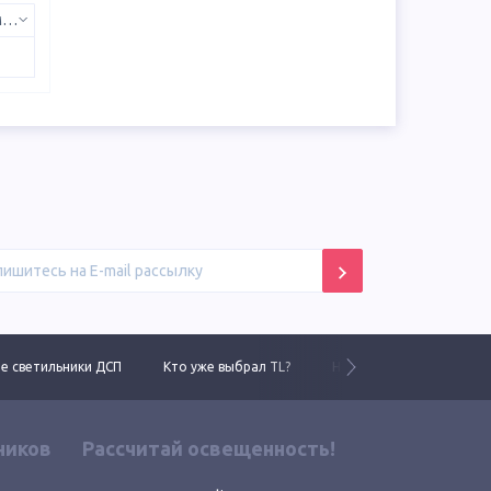
850 AS – CRI 80, 5000K, ассиметрик
 светильники ДСП
Кто уже выбрал TL?
Новинки 2025 года
ников
Рассчитай освещенность!