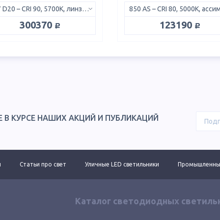
957 D20 – CRI 90, 5700K, линза 20°
руб.
руб.
300370
123190
Е В КУРСЕ НАШИХ АКЦИЙ И ПУБЛИКАЦИЙ
ы
Статьи про свет
Уличные LED светильники
Промышленные
Каталог светодиодных светиль