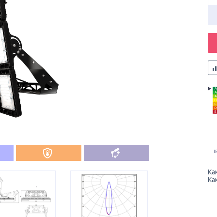
A
A
A
B
C
D
E
I
Ка
Ка