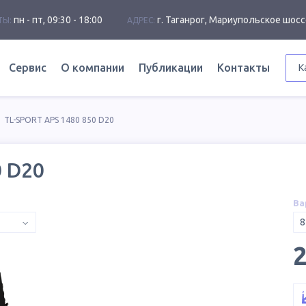
пн - пт, 09:30 - 18:00
г. Таганрог, Мариупольское шосс
ТЫ:
АДРЕС:
Сервис
О компании
Публикации
Контакты
К
TL-SPORT APS 1480 850 D20
0 D20
Ва
8