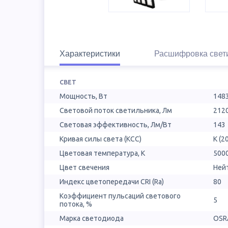
Характеристики
Расшифровка свет
СВЕТ
Мощность, Вт
148
Световой поток светильника, Лм
212
Световая эффективность, Лм/Вт
143
Кривая силы света (КСС)
К (2
Цветовая температура, К
500
Цвет свечения
Ней
Индекс цветопередачи CRI (Ra)
80
Коэффициент пульсаций светового
5
потока, %
Марка светодиода
OSR