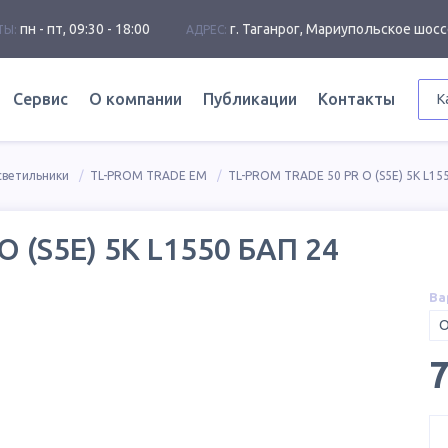
пн - пт, 09:30 - 18:00
г. Таганрог, Мариупольское шосс
ТЫ:
АДРЕС:
Сервис
О компании
Публикации
Контакты
К
светильники
TL-PROM TRADE EM
TL-PROM TRADE 50 PR O (S5E) 5K L15
 (S5E) 5K L1550 БАП 24
Ва
O