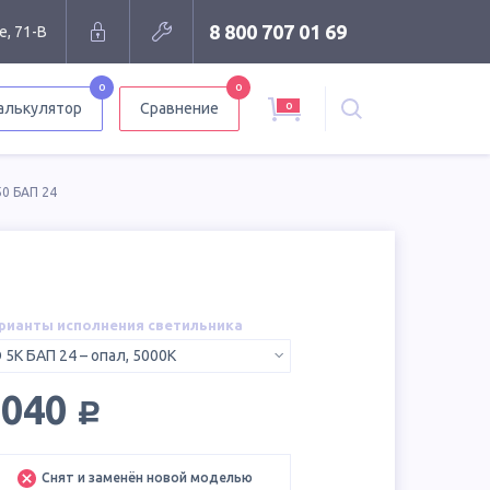
8 800 707 01 69
е, 71-В
0
0
0
алькулятор
Сравнение
50 БАП 24
рианты исполнения светильника
 5K БАП 24 – опал, 5000K
руб.
7040
Снят и заменён новой моделью