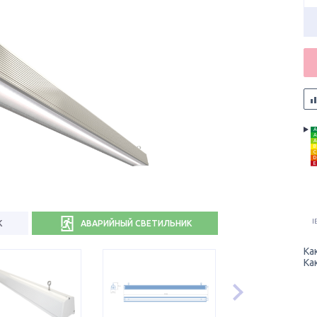
A
A
A
B
C
D
E
I
К
АВАРИЙНЫЙ СВЕТИЛЬНИК
Ка
Ка