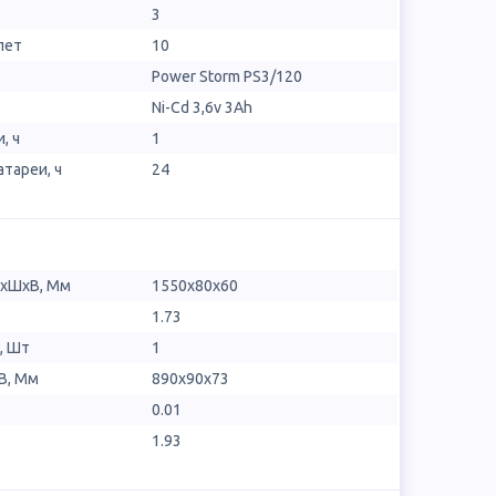
3
лет
10
Power Storm PS3/120
Ni-Cd 3,6v 3Аh
, ч
1
тареи, ч
24
ДхШхВ, Мм
1550x80x60
1.73
, Шт
1
В, Мм
890x90x73
0.01
1.93