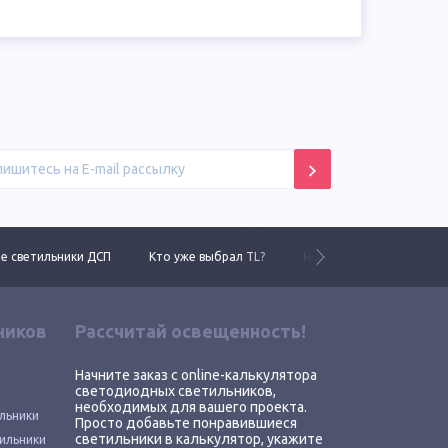
 светильники ДСП
Кто уже выбрал TL?
Новинки 2025 года
ников
Рассчитай освещенность!
Начните заказ с online-калькулятора
светодиодных светильников,
необходимых для вашего проекта.
льники
Просто добавьте понравившиеся
светильники в калькулятор, укажите
ильники