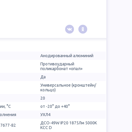
Анодированный алюминий
Противоударный
поликарбонат «опал»
Да
Универсальное (кронштейн/
кольцо)
20
ии, °С
от -20° до +40°
полнения
УХЛ4
ДСО-49W IP20 1875Лм 5000К
17677-82
КСС D