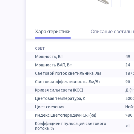
Характеристики
Описание светильн
СВЕТ
Мощность, Вт
49
Мощность БАП, Вт
24
Световой поток светильника, Лм
187
Световая эффективность, Лм/Вт
96
Кривая силы света (КСС)
Д (1
Цветовая температура, К
500
Цвет свечения
Ней
Индекс цветопередачи CRI (Ra)
>80
Коэффициент пульсаций светового
<1
потока, %