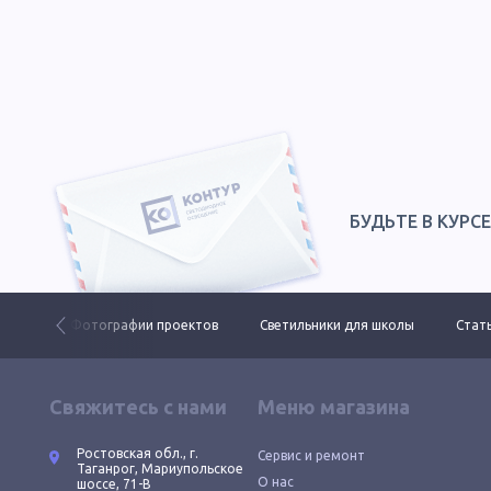
БУДЬТЕ В КУРС
 ДКУ
Фотографии проектов
Светильники для школы
Стать
Свяжитесь с нами
Меню магазина
Ростовская обл., г.
Сервис и ремонт
Таганрог, Мариупольское
О нас
шоссе, 71-В