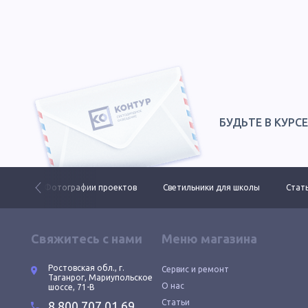
БУДЬТЕ В КУРС
 ДКУ
Фотографии проектов
Светильники для школы
Стать
Свяжитесь с нами
Меню магазина
Ростовская обл., г.
Сервис и ремонт
Таганрог, Мариупольское
О нас
шоссе, 71-В
Статьи
8 800 707 01 69