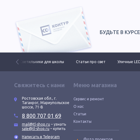
БУДЬТЕ В КУРС
ктов
Светильники для школы
Статьи про свет
Уличные LE
Свяжитесь с нами
Меню магазина
Ростовская обл., г.
Сервис и ремонт
Таганрог, Мариупольское
О нас
шоссе, 71-В
Статьи
8 800 707 01 69
Контакты
mail@tl-shop.ru
– узнать
sale@tl-shop.ru
– купить
Написать в Telegram
Фото проектов