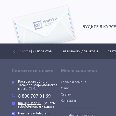
БУДЬТЕ В КУРС
 ДКУ
Фотографии проектов
Светильники для школы
Стать
Свяжитесь с нами
Меню магазина
Ростовская обл., г.
Сервис и ремонт
Таганрог, Мариупольское
О нас
шоссе, 71-В
Статьи
8 800 707 01 69
Контакты
mail@tl-shop.ru
– узнать
sale@tl-shop.ru
– купить
Написать в Telegram
Фото проектов