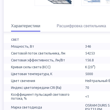
Характеристики
Расшифровка светильника
СВЕТ
Мощность, Вт
346
Световой поток светильника, Лм
54253
Световая эффективность, Лм/Вт
156.8
Кривая силы света (КСС)
К (20°)
Цветовая температура, К
5000
Цвет свечения
Нейтральный б
Индекс цветопередачи CRI (Ra)
70
Коэффициент пульсаций светового
<1
потока, %
OSRAM DURIS 
Марка светодиода
PSLT33.PM