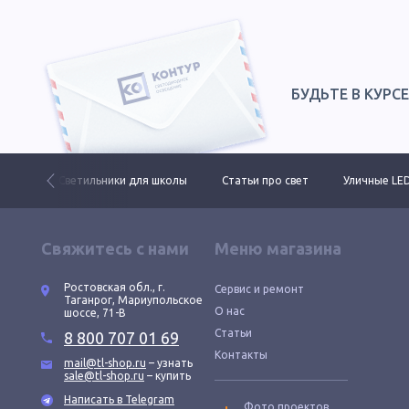
БУДЬТЕ В КУРС
ктов
Светильники для школы
Статьи про свет
Уличные LE
Свяжитесь с нами
Меню магазина
Ростовская обл., г.
Сервис и ремонт
Таганрог, Мариупольское
О нас
шоссе, 71-В
Статьи
8 800 707 01 69
Контакты
mail@tl-shop.ru
– узнать
sale@tl-shop.ru
– купить
Написать в Telegram
Фото проектов