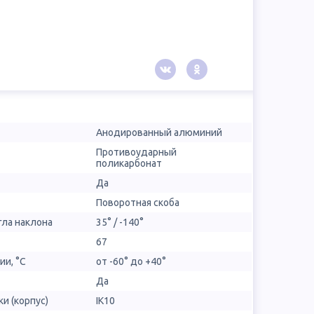
Анодированный алюминий
Противоударный
поликарбонат
Да
Поворотная скоба
гла наклона
35° / -140°
67
ии, °С
от -60° до +40°
Да
и (корпус)
IK10