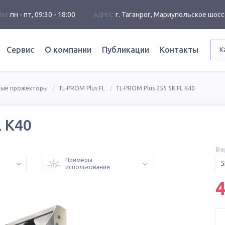
пн - пт, 09:30 - 18:00
г. Таганрог, Мариупольское шосс
ТЫ:
АДРЕС:
Сервис
О компании
Публикации
Контакты
К
ные прожекторы
TL-PROM Plus FL
TL-PROM Plus 255 5K FL К40
L К40
Ва
Примеры
5
использования