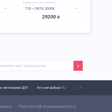
Варианты исполнения
750 – CRI70, 5000K
руб.
29200
 светильники ДСП
Кто уже выбрал TL?
Новинки 2025 года
ников
Рассчитай освещенность!