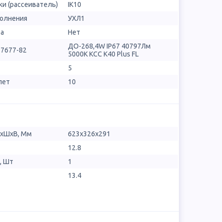
и (рассеиватель)
IK10
полнения
УХЛ1
ра
Нет
ДО-268,4W IP67 40797Лм
17677-82
5000К КСС К40 Plus FL
5
лет
10
ДхШхВ, Мм
623х326х291
12.8
, Шт
1
13.4