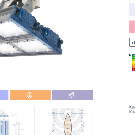
A
A
A
B
C
D
E
Ка
Ка