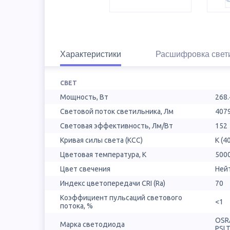
Характеристики
Расшифровка свет
СВЕТ
Мощность, Вт
268.
Световой поток светильника, Лм
407
Световая эффективность, Лм/Вт
152
Кривая силы света (КСС)
К (4
Цветовая температура, К
500
Цвет свечения
Ней
Индекс цветопередачи CRI (Ra)
70
Коэффициент пульсаций светового
<1
потока, %
OSR
Марка светодиода
PSL