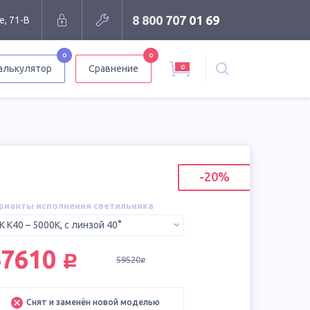
8 800 707 01 69
е, 71-В
0
0
0
алькулятор
Сравнение
-20%
рианты исполнения светильника
K К40 – 5000K, с линзой 40°
руб.
47610
59520
руб.
Снят и заменён новой моделью