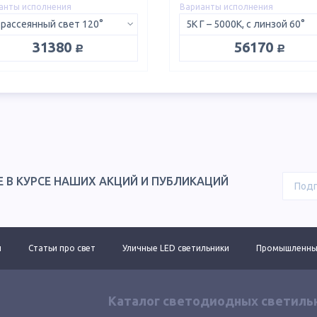
анты исполнения
Варианты исполнения
 рассеянный свет 120°
5K Г – 5000K, с линзой 60°
руб.
руб.
31380
56170
Е В КУРСЕ НАШИХ АКЦИЙ И ПУБЛИКАЦИЙ
ы
Статьи про свет
Уличные LED светильники
Промышленные
Каталог светодиодных светиль