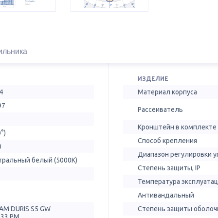
ильника
ИЗДЕЛИЕ
4
Материал корпуса
97
Рассеиватель
Кронштейн в комплекте
0°)
Способ крепления
0
Диапазон регулировки у
тральный белый (5000К)
Степень защиты, IP
Температура эксплуатац
Антивандальный
AM DURIS S5 GW
Степень защиты оболочк
T33.PM