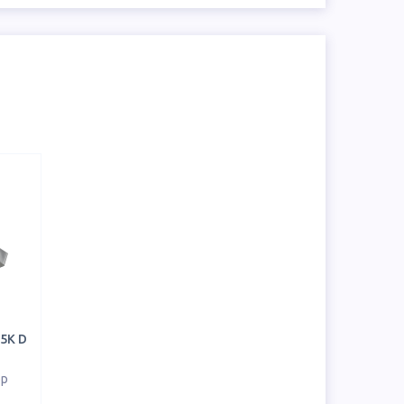
 5K D
ор