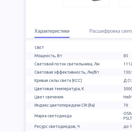
Характеристики
Расшифровка свет
СВЕТ
Мощность, Вт
85
Световой поток светильника, Лм
111
Световая эффективность, Лм/Вт
130.
Кривая силы света (КСС)
Д (1
Цветовая температура, К
500
Цвет свечения
Ней
Индекс цветопередачи CRI (Ra)
70
OSR
Марка светодиода
PSL
Ресурс светодиодов, Ч
до 