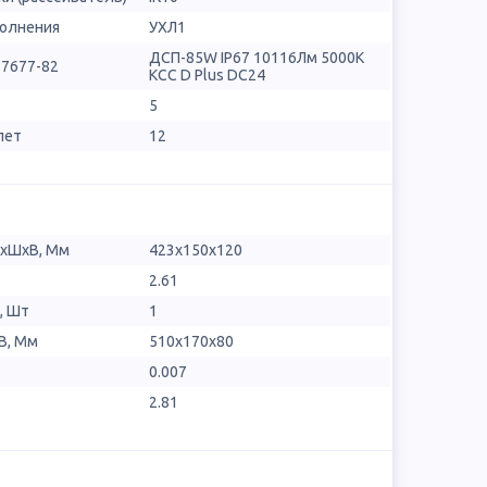
полнения
УХЛ1
ДСП-85W IP67 10116Лм 5000К
17677-82
КСС D Plus DC24
5
лет
12
ДхШхВ, Мм
423х150х120
2.61
, Шт
1
В, Мм
510x170x80
0.007
2.81