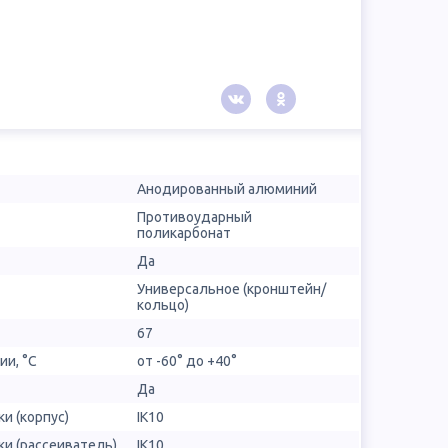
Анодированный алюминий
Противоударный
поликарбонат
Да
Универсальное (кронштейн/
кольцо)
67
ии, °С
от -60° до +40°
Да
и (корпус)
IK10
и (рассеиватель)
IK10