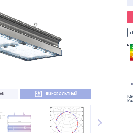
A
A
A
B
C
D
E
I
0К
НИЗКОВОЛЬТНЫЙ
Ка
Ка