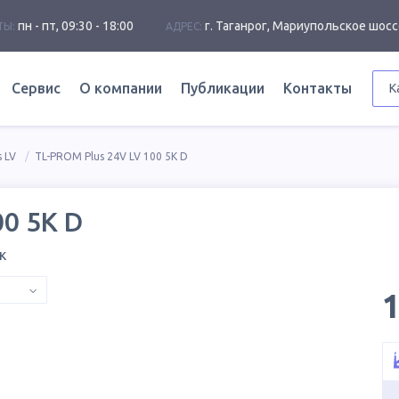
пн - пт, 09:30 - 18:00
г. Таганрог, Мариупольское шосс
ТЫ:
АДРЕС:
Сервис
О компании
Публикации
Контакты
К
 LV
TL-PROM Plus 24V LV 100 5K D
00 5K D
к