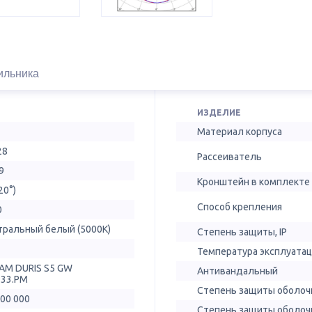
ильника
ИЗДЕЛИЕ
Материал корпуса
28
Рассеиватель
9
Кронштейн в комплекте
20°)
Способ крепления
0
тральный белый (5000К)
Степень защиты, IP
Температура эксплуатац
AM DURIS S5 GW
Антивандальный
T33.PM
Степень защиты оболочк
100 000
Степень защиты оболочк