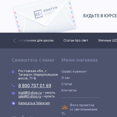
БУДЬТЕ В КУРС
ктов
Светильники для школы
Статьи про свет
Уличные LE
Свяжитесь с нами
Меню магазина
Ростовская обл., г.
Сервис и ремонт
Таганрог, Мариупольское
О нас
шоссе, 71-В
Статьи
8 800 707 01 69
Контакты
mail@tl-shop.ru
– узнать
sale@tl-shop.ru
– купить
Написать в Telegram
Фото проектов
со светильниками
TL