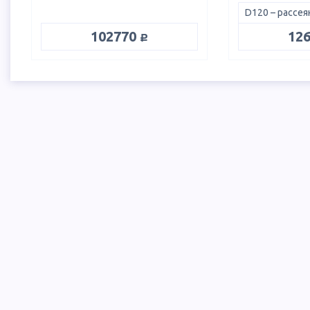
руб.
102770
12