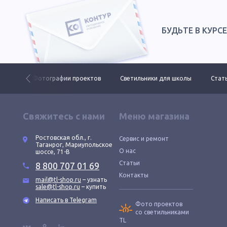
БУДЬТЕ В КУРС
 ДКУ
Фотографии проектов
Светильники для школы
Стать
Свяжитесь с нами
Меню магазина
Ростовская обл., г.
Сервис и ремонт
Таганрог, Мариупольское
О нас
шоссе, 71-В
Статьи
8 800 707 01 69
Контакты
mail@tl-shop.ru
– узнать
sale@tl-shop.ru
– купить
Написать в Telegram
Фото проектов
со светильниками
TL