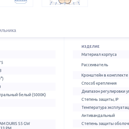
ильника
ИЗДЕЛИЕ
Материал корпуса
75
Рассеиватель
3
Кронштейн в комплекте
0°)
Способ крепления
0
Диапазон регулировки у
тральный белый (5000К)
Степень защиты, IP
Температура эксплуатац
Антивандальный
AM DURIS S5 GW
Степень защиты оболочк
T33.PM