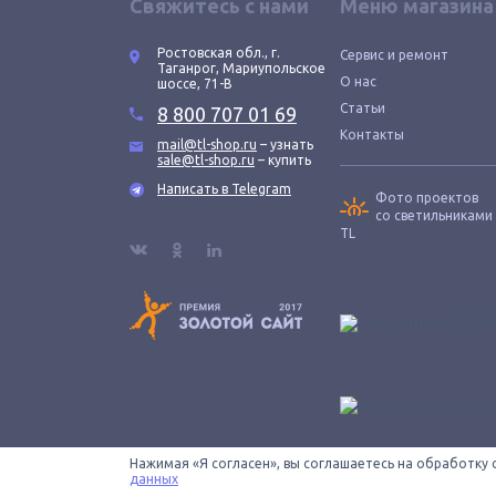
Свяжитесь с нами
Меню магазина
Ростовская обл., г.
Сервис и ремонт
Таганрог, Мариупольское
О нас
шоссе, 71-В
Статьи
8 800 707 01 69
Контакты
mail@tl-shop.ru
– узнать
sale@tl-shop.ru
– купить
Написать в Telegram
Фото проектов
со светильниками
TL
Нажимая «Я согласен», вы соглашаетесь на обработку 
Все провода зачищены © 2026 ООО «КОНТУР». TL-SHOP
данных