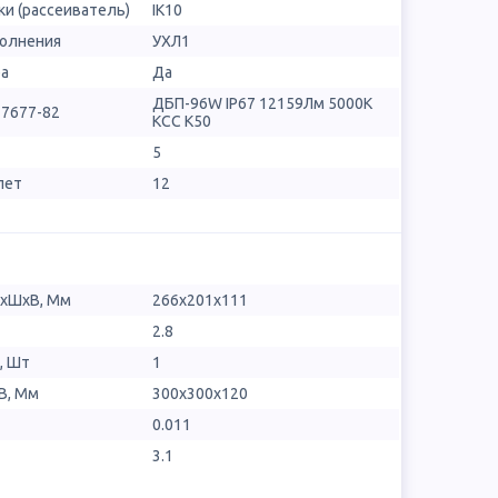
и (рассеиватель)
IK10
полнения
УХЛ1
ра
Да
ДБП-96W IP67 12159Лм 5000К
17677-82
КСС К50
5
лет
12
ДхШхВ, Мм
266x201x111
2.8
, Шт
1
В, Мм
300x300x120
0.011
3.1