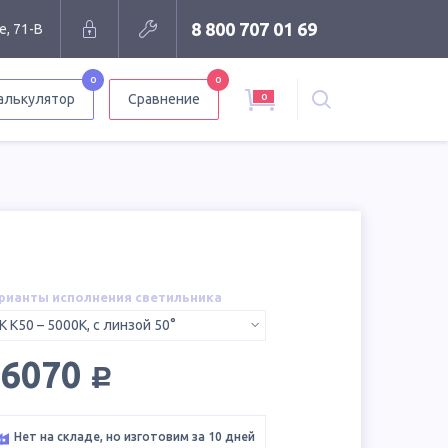
8 800 707 01 69
е, 71-В
0
0
0
алькулятор
Сравнение
рианты исполнения светильника
K К50 – 5000K, с линзой 50°
руб.
16070
Нет на складе, но изготовим за 10 дней