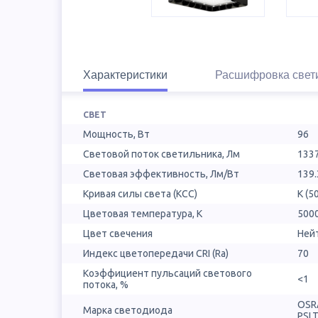
Характеристики
Расшифровка свет
СВЕТ
Мощность, Вт
96
Световой поток светильника, Лм
133
Световая эффективность, Лм/Вт
139.
Кривая силы света (КСС)
К (5
Цветовая температура, К
500
Цвет свечения
Ней
Индекс цветопередачи CRI (Ra)
70
Коэффициент пульсаций светового
<1
потока, %
OSR
Марка светодиода
PSL