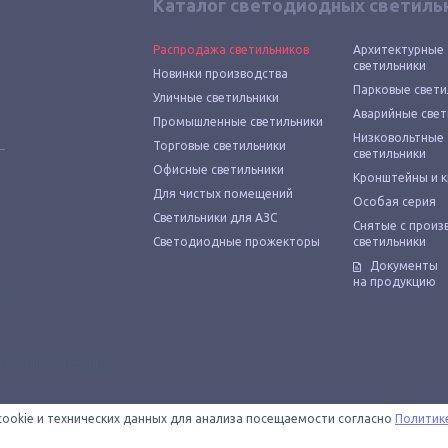
Каталог светодиодных светиль
Распродажа светильников
Архитектурные
светильники
Новинки производства
Парковые свети
Уличные светильники
Аварийные свет
Промышленные светильники
Низковольтные
Торговые светильники
светильники
Офисные светильники
Кронштейны и 
Для чистых помещений
Особая серия
Светильники для АЗС
Снятые с произ
Светодиодные прожекторы
светильники
Документы
на продукцию
cookie и технических данных для анализа посещаемости согласно
Политик
 — официальный магазин светодиодных светильников «Технологии света»