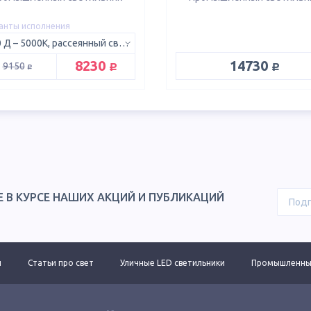
анты исполнения
750 Д – 5000K, рассеянный свет 120°
руб.
руб.
8230
14730
руб.
9150
Е В КУРСЕ НАШИХ АКЦИЙ И ПУБЛИКАЦИЙ
ы
Статьи про свет
Уличные LED светильники
Промышленные