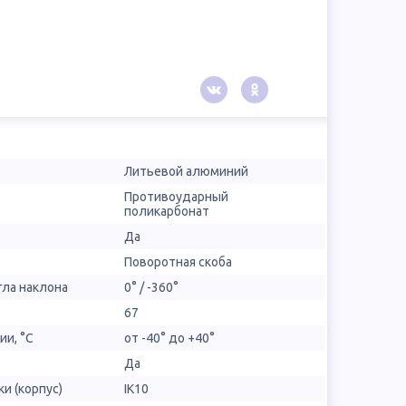
Литьевой алюминий
Противоударный
поликарбонат
Да
Поворотная скоба
гла наклона
0° / -360°
67
ии, °С
от -40° до +40°
Да
и (корпус)
IK10