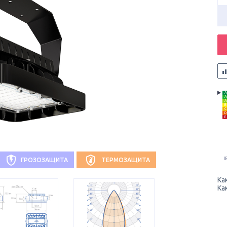
A
A
A
B
C
D
E
I
ГРОЗОЗАЩИТА
ТЕРМОЗАЩИТА
Ка
Ка