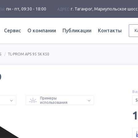
пн - пт, 09:30 - 18:00
г. Таганрог, Мариупольское шосс
ТЫ:
АДРЕС:
Сервис
О компании
Публикации
Контакты
К
S
TL-PROM APS 95 5K К50
0
Ва
Примеры
5
использования