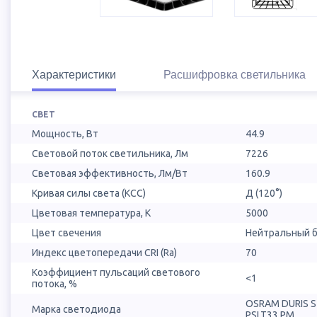
Характеристики
Расшифровка светильника
СВЕТ
Мощность, Вт
44.9
Световой поток светильника, Лм
7226
Световая эффективность, Лм/Вт
160.9
Кривая силы света (КСС)
Д (120°)
Цветовая температура, К
5000
Цвет свечения
Нейтральный б
Индекс цветопередачи CRI (Ra)
70
Коэффициент пульсаций светового
<1
потока, %
OSRAM DURIS 
Марка светодиода
PSLT33.PM