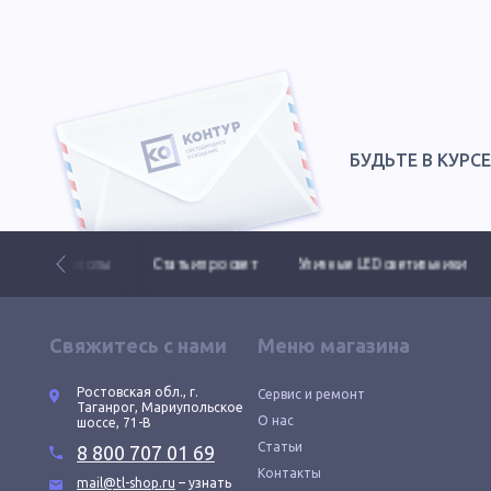
БУДЬТЕ В КУРС
колы
Статьи про свет
Уличные LED светильники
Промышле
Свяжитесь с нами
Меню магазина
Ростовская обл., г.
Сервис и ремонт
Таганрог, Мариупольское
О нас
шоссе, 71-В
Статьи
8 800 707 01 69
Контакты
mail@tl-shop.ru
– узнать