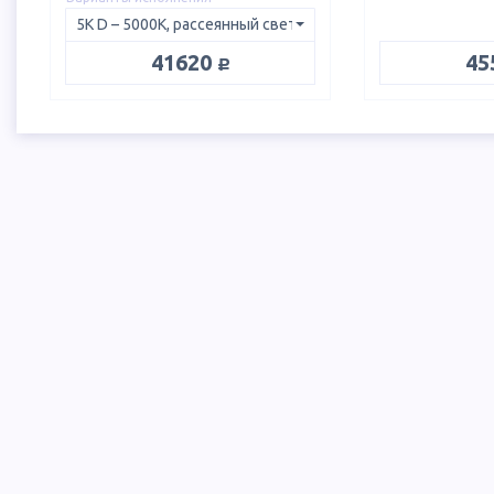
руб.
41620
45