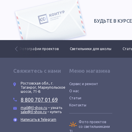
БУДЬТЕ В КУРС
 ДКУ
Фотографии проектов
Светильники для школы
Стать
Свяжитесь с нами
Меню магазина
Ростовская обл., г.
Сервис и ремонт
Таганрог, Мариупольское
О нас
шоссе, 71-В
Статьи
8 800 707 01 69
Контакты
mail@tl-shop.ru
– узнать
sale@tl-shop.ru
– купить
Написать в Telegram
Фото проектов
со светильниками
TL