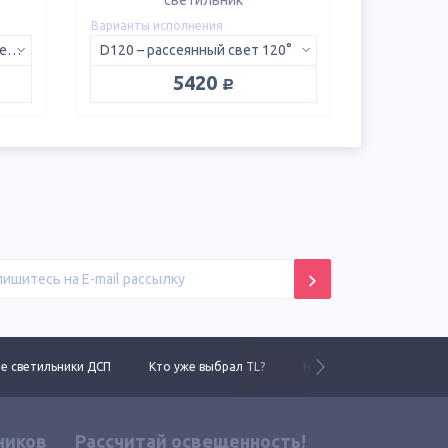
светильник
Варианты исполнения
5K D – 5000K, рассеянный свет 120°
D120 – рассеянный свет 120°
руб.
5420
 светильники ДСП
Кто уже выбрал TL?
Новинки 2025 года
ников
Рассчитай освещенность!