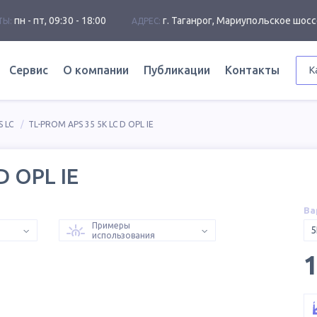
пн - пт, 09:30 - 18:00
г. Таганрог, Мариупольское шосс
ТЫ:
АДРЕС:
Сервис
О компании
Публикации
Контакты
К
 LC
TL-PROM APS 35 5K LC D OPL IE
D OPL IE
Ва
Примеры
5
использования