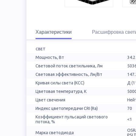
Характеристики
Расшифровка свет
СВЕТ
Мощность, Вт
34.2
Световой поток светильника, Лм
503
Световая эффективность, Лм/Вт
147.
Кривая силы света (КСС)
Д (1
Цветовая температура, К
500
Цвет свечения
Ней
Индекс цветопередачи CRI (Ra)
70
Коэффициент пульсаций светового
<1
потока, %
OSR
Марка светодиода
PSL