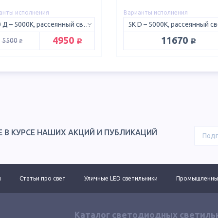
анты исполнения
Варианты исполнения
750 Д – 5000K, рассеянный свет 120°
руб.
руб.
4950
11670
руб.
5500
Е В КУРСЕ НАШИХ АКЦИЙ И ПУБЛИКАЦИЙ
ы
Статьи про свет
Уличные LED светильники
Промышленные
Каталог светодиодных светиль