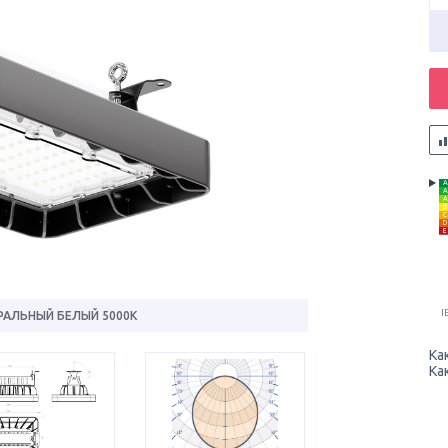
A
A
A
B
C
D
E
I
РАЛЬНЫЙ БЕЛЫЙ 5000К
Ка
Ка