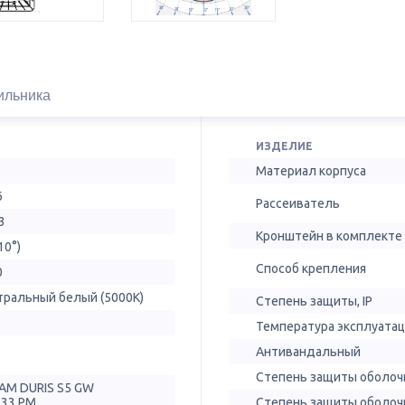
ильника
ИЗДЕЛИЕ
Материал корпуса
6
Рассеиватель
3
Кронштейн в комплекте
10°)
Способ крепления
0
тральный белый (5000К)
Степень защиты, IP
Температура эксплуатац
Антивандальный
Степень защиты оболочк
AM DURIS S5 GW
T33.PM
Степень защиты оболочк