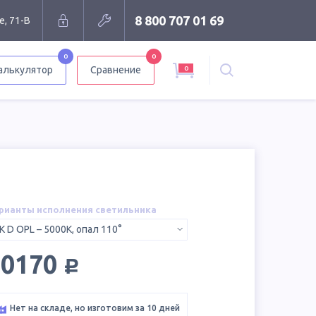
8 800 707 01 69
е, 71-В
0
0
0
алькулятор
Сравнение
рианты исполнения светильника
K D OPL – 5000K, опал 110°
руб.
10170
Нет на складе, но изготовим за 10 дней