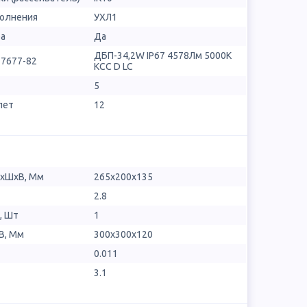
полнения
УХЛ1
ра
Да
ДБП-34,2W IP67 4578Лм 5000К
17677-82
КСС D LC
5
лет
12
ДхШхВ, Мм
265x200x135
2.8
, Шт
1
В, Мм
300x300x120
0.011
3.1