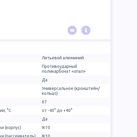
Литьевой алюминий
Противоударный
поликарбонат «опал»
Да
Универсальное (кронштейн/
кольцо)
67
ии, °С
от -40° до +40°
Да
и (корпус)
IK10
и (рассеиватель)
IK10