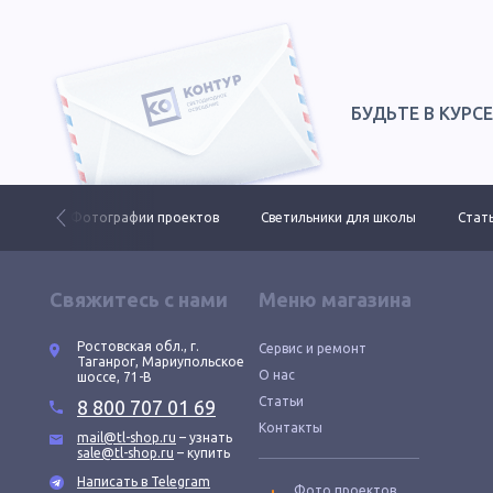
БУДЬТЕ В КУРС
 ДКУ
Фотографии проектов
Светильники для школы
Стать
Свяжитесь с нами
Меню магазина
Ростовская обл., г.
Сервис и ремонт
Таганрог, Мариупольское
О нас
шоссе, 71-В
Статьи
8 800 707 01 69
Контакты
mail@tl-shop.ru
– узнать
sale@tl-shop.ru
– купить
Написать в Telegram
Фото проектов