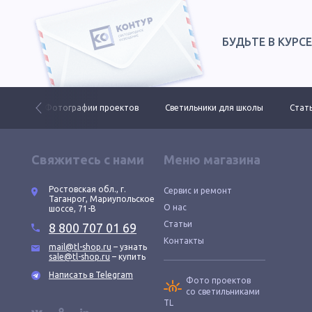
БУДЬТЕ В КУРС
 ДКУ
Фотографии проектов
Светильники для школы
Стать
Свяжитесь с нами
Меню магазина
Ростовская обл., г.
Сервис и ремонт
Таганрог, Мариупольское
О нас
шоссе, 71-В
Статьи
8 800 707 01 69
Контакты
mail@tl-shop.ru
– узнать
sale@tl-shop.ru
– купить
Написать в Telegram
Фото проектов
со светильниками
TL