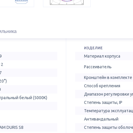
ильника
ИЗДЕЛИЕ
9
Материал корпуса
12
Рассеиватель
7
Кронштейн в комплекте
20°)
Способ крепления
0
Диапазон регулировки у
тральный белый (5000К)
Степень защиты, IP
Температура эксплуатац
Антивандальный
AM DURIS S8
Степень защиты оболочк