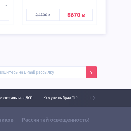
руб.
8670
руб.
24700
 светильники ДСП
Кто уже выбрал TL?
Новинки 2025 года
ников
Рассчитай освещенность!