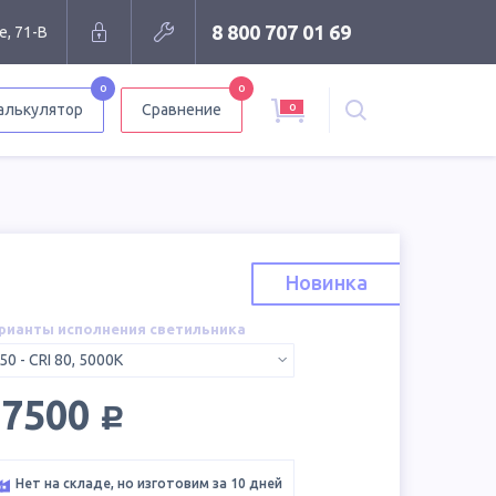
8 800 707 01 69
е, 71-В
0
0
0
алькулятор
Сравнение
Новинка
рианты исполнения светильника
50 - CRI 80, 5000K
руб.
17500
Нет на складе, но изготовим за 10 дней