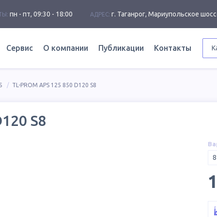
пн - пт, 09:30 - 18:00
г. Таганрог, Мариупольское шосс
ТЫ:
АДРЕС:
Сервис
О компании
Публикации
Контакты
К
S
TL-PROM APS 125 850 D120 S8
D120 S8
Ва
8