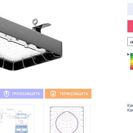
A
A
A
B
C
D
E
ГРОЗОЗАЩИТА
ТЕРМОЗАЩИТА
Ка
Ка