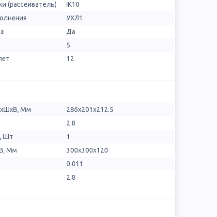
и (рассеиватель)
IK10
полнения
УХЛ1
ра
Да
5
лет
12
ДхШхВ, Мм
286х201х212.5
2.8
, Шт
1
В, Мм
300x300x120
0.011
2.8