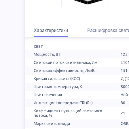
Характеристики
Расшифровка свет
СВЕТ
Мощность, Вт
125.
Световой поток светильника, Лм
210
Световая эффективность, Лм/Вт
151.
Кривая силы света (КСС)
Д (1
Цветовая температура, К
500
Цвет свечения
Ней
Индекс цветопередачи CRI (Ra)
80
Коэффициент пульсаций светового
<1
потока, %
Марка светодиода
OSR