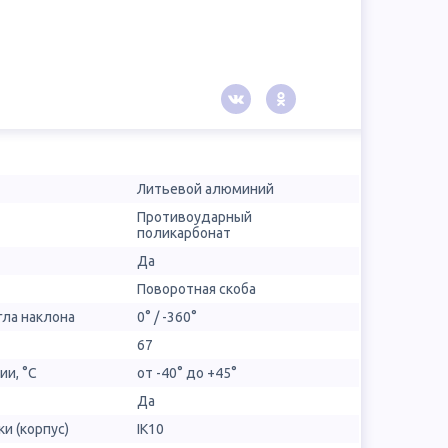
Литьевой алюминий
Противоударный
поликарбонат
Да
Поворотная скоба
гла наклона
0° / -360°
67
ии, °С
от -40° до +45°
Да
и (корпус)
IK10