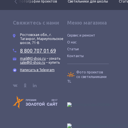
 ДКУ
Фотографии проектов
Светильники для школы
Стать
Свяжитесь с нами
Меню магазина
Ростовская обл., г.
Сервис и ремонт
Таганрог, Мариупольское
О нас
шоссе, 71-В
Статьи
8 800 707 01 69
Контакты
mail@tl-shop.ru
– узнать
sale@tl-shop.ru
– купить
Написать в Telegram
Фото проектов
со светильниками
TL