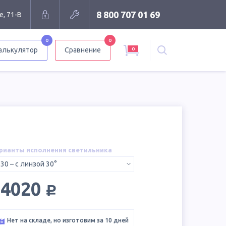
8 800 707 01 69
е, 71-В
0
0
0
алькулятор
Сравнение
рианты исполнения светильника
30 – с линзой 30°
руб.
34020
Нет на складе, но изготовим за 10 дней