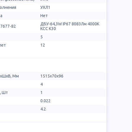
полнения
УХЛ1
ра
Нет
ДБУ-64,3W IP67 8083Лм 4000К
17677-82
КСС К30
5
лет
12
ДхШхВ, Мм
1515х70х96
4
, Шт
1
0.022
4.2