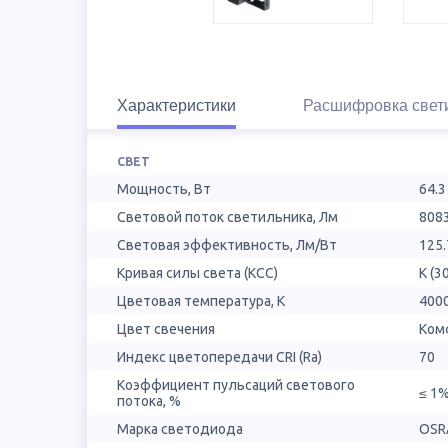
Характеристики
Расшифровка свет
СВЕТ
Мощность, Вт
64.3
Световой поток светильника, Лм
808
Световая эффективность, Лм/Вт
125.
Кривая силы света (КСС)
К (3
Цветовая температура, К
400
Цвет свечения
Ком
Индекс цветопередачи CRI (Ra)
70
Коэффициент пульсаций светового
≤ 1
потока, %
Марка светодиода
OSR