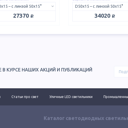
x15 – с линзой 50х15°
D50x15 – с линзой 50х15°
руб.
руб.
27370
34020
Е В КУРСЕ НАШИХ АКЦИЙ И ПУБЛИКАЦИЙ
ы
Статьи про свет
Уличные LED светильники
Промышленные
Каталог светодиодных светиль