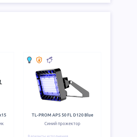
х15
TL-PROM APS 50 FL D120 Blue
ик
Синий прожектор
Варианты исполнения