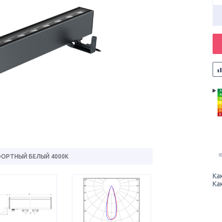
A
A
A
B
C
D
E
I
ОРТНЫЙ БЕЛЫЙ 4000К
Ка
Ка