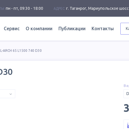
пн - пт, 09:30 - 18:00
г. Таганрог, Мариупольское шосс
ТЫ:
АДРЕС:
Сервис
О компании
Публикации
Контакты
К
L-ARCH 65 L1500 740 D30
D30
Ва
D