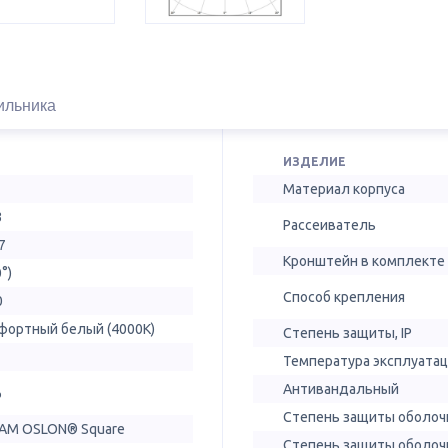
ильника
ИЗДЕЛИЕ
Материал корпуса
3
Рассеиватель
7
Кронштейн в комплекте
0°)
Способ крепления
0
фортный белый (4000К)
Степень защиты, IP
Температура эксплуатац
Антивандальный
%
Степень защиты оболочк
AM OSLON® Square
Степень защиты оболочк