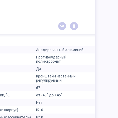
Анодированный алюминий
Противоударный
поликарбонат
Да
Кронштейн настенный
регулируемый
67
ии, °С
от -40° до +45°
Нет
и (корпус)
IK10
и (рассеиватель)
IK10