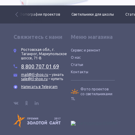
 ДКУ
Фотографии проектов
Светильники для школы
Стать
Свяжитесь с нами
Меню магазина
Ростовская обл., г.
Сервис и ремонт
Таганрог, Мариупольское
О нас
шоссе, 71-В
Статьи
8 800 707 01 69
Контакты
mail@tl-shop.ru
– узнать
sale@tl-shop.ru
– купить
Написать в Telegram
Фото проектов
со светильниками
TL