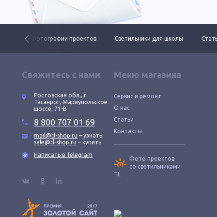
 ДКУ
Фотографии проектов
Светильники для школы
Стать
Свяжитесь с нами
Меню магазина
Ростовская обл., г.
Сервис и ремонт
Таганрог, Мариупольское
О нас
шоссе, 71-В
Статьи
8 800 707 01 69
Контакты
mail@tl-shop.ru
– узнать
sale@tl-shop.ru
– купить
Написать в Telegram
Фото проектов
со светильниками
TL