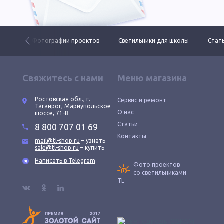
 ДКУ
Фотографии проектов
Светильники для школы
Стать
Свяжитесь с нами
Меню магазина
Ростовская обл., г.
Сервис и ремонт
Таганрог, Мариупольское
О нас
шоссе, 71-В
Статьи
8 800 707 01 69
Контакты
mail@tl-shop.ru
– узнать
sale@tl-shop.ru
– купить
Написать в Telegram
Фото проектов
со светильниками
TL