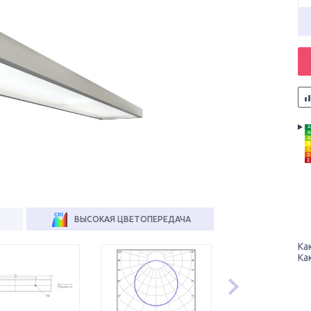
A
A
A
B
C
D
E
ВЫСОКАЯ ЦВЕТОПЕРЕДАЧА
Ка
Ка