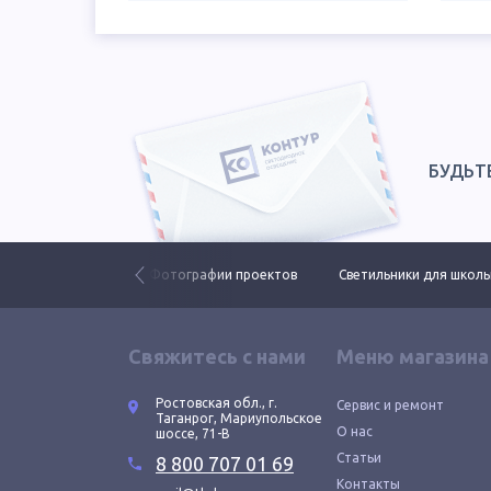
БУДЬТ
ьники ЕСАУЛ ДКУ
Фотографии проектов
Светильники для школ
Свяжитесь с нами
Меню магазина
Ростовская обл., г.
Сервис и ремонт
Таганрог, Мариупольское
О нас
шоссе, 71-В
Статьи
8 800 707 01 69
Контакты