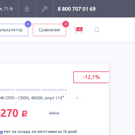
8 800 707 01 69
е, 71-В
0
0
0
алькулятор
Сравнение
-12,1%
рианты исполнения светильника
40 ОПЛ – CRI90, 4000К, опал 110°
руб.
4270
4860
руб.
Нет на складе, но изготовим за 10 дней