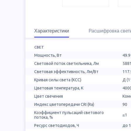
Характеристики
Расшифровка свет
СВЕТ
Мощность, Вт
49.9
Световой поток светильника, Лм
588
Световая эффективность, Лм/Вт
117.
Кривая силы света (КСС)
Д (1
Цветовая температура, К
400
Цвет свечения
Ком
Индекс цветопередачи CRI (Ra)
90
Коэффициент пульсаций светового
≤1
потока, %
Ресурс светодиодов, Ч
до 