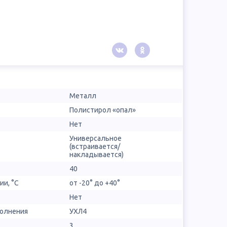
Металл
Полистирол «опал»
Нет
Универсальное
(встраивается/
накладывается)
40
ии, °С
от -20° до +40°
Нет
полнения
УХЛ4
3