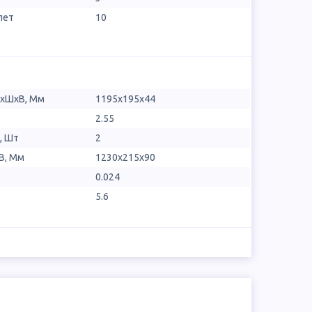
лет
10
ДхШхВ, Мм
1195х195х44
2.55
, Шт
2
В, Мм
1230x215x90
0.024
5.6