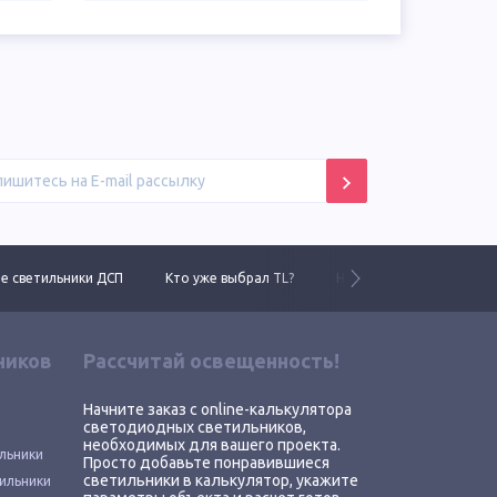
 светильники ДСП
Кто уже выбрал TL?
Новинки 2025 года
ников
Рассчитай освещенность!
Начните заказ с online-калькулятора
светодиодных светильников,
необходимых для вашего проекта.
льники
Просто добавьте понравившиеся
светильники в калькулятор, укажите
ильники