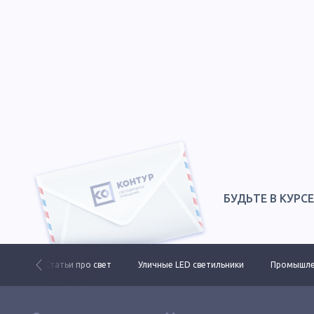
БУДЬТЕ В КУРС
колы
Статьи про свет
Уличные LED светильники
Промышле