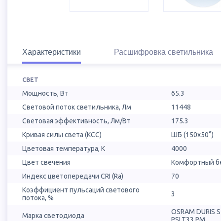
Характеристики
Расшифровка светильника
СВЕТ
Мощность, Вт
65.3
Световой поток светильника, Лм
11448
Световая эффективность, Лм/Вт
175.3
Кривая силы света (КСС)
ШБ (150х50°)
Цветовая температура, К
4000
Цвет свечения
Комфортный бе
Индекс цветопередачи CRI (Ra)
70
Коэффициент пульсаций светового
3
потока, %
OSRAM DURIS 
Марка светодиода
PSLT33.PM