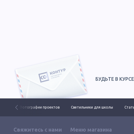
БУДЬТЕ В КУРС
 ДКУ
Фотографии проектов
Светильники для школы
Стать
Свяжитесь с нами
Меню магазина