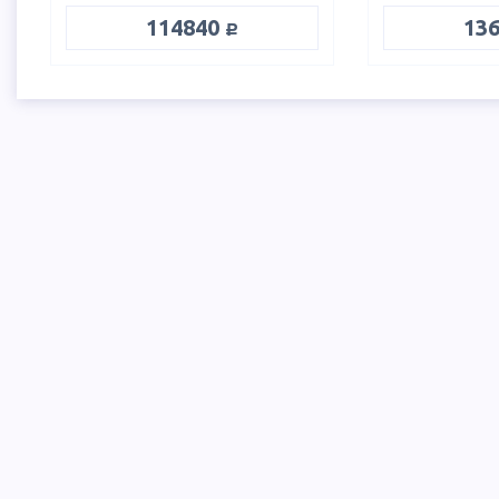
руб.
114840
13