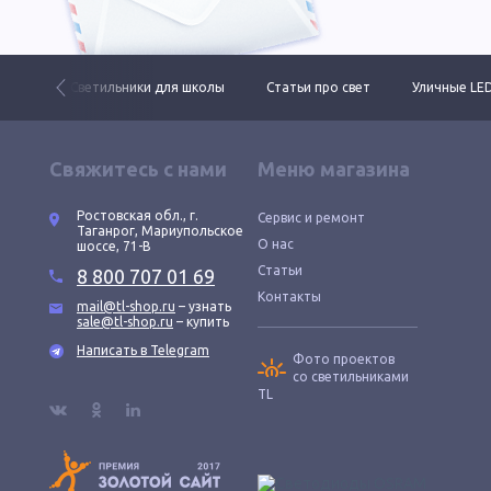
ктов
Светильники для школы
Статьи про свет
Уличные LE
Свяжитесь с нами
Меню магазина
Ростовская обл., г.
Сервис и ремонт
Таганрог, Мариупольское
О нас
шоссе, 71-В
Статьи
8 800 707 01 69
Контакты
mail@tl-shop.ru
– узнать
sale@tl-shop.ru
– купить
Написать в Telegram
Фото проектов
со светильниками
TL