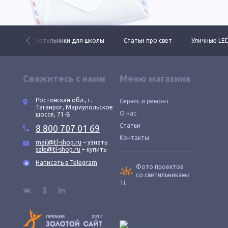
ктов
Светильники для школы
Статьи про свет
Уличные LE
Свяжитесь с нами
Меню магазина
Ростовская обл., г.
Сервис и ремонт
Таганрог, Мариупольское
О нас
шоссе, 71-В
Статьи
8 800 707 01 69
Контакты
mail@tl-shop.ru
– узнать
sale@tl-shop.ru
– купить
Написать в Telegram
Фото проектов
со светильниками
TL